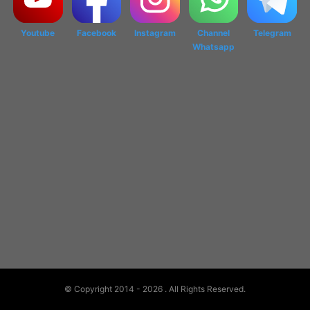
Youtube
Facebook
Instagram
Channel
Telegram
Whatsapp
© Copyright 2014 - 2026
. All Rights Reserved.